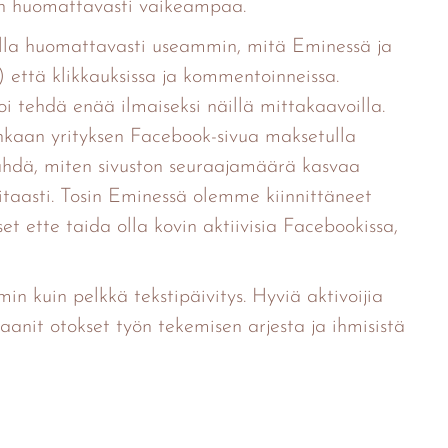
n huomattavasti vaikeampaa.
la huomattavasti useammin, mitä Eminessä ja
) että klikkauksissa ja kommentoinneissa.
i tehdä enää ilmaiseksi näillä mittakaavoilla.
aan yrityksen Facebook-sivua maksetulla
hdä, miten sivuston seuraajamäärä kasvaa
 hitaasti. Tosin Eminessä olemme kiinnittäneet
t ette taida olla kovin aktiivisia Facebookissa,
n kuin pelkkä tekstipäivitys. Hyviä aktivoijia
anit otokset työn tekemisen arjesta ja ihmisistä