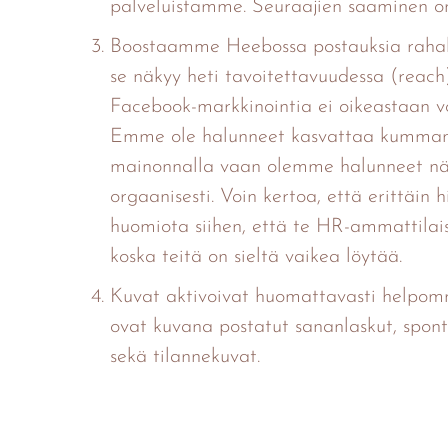
palveluistamme. Seuraajien saaminen o
Boostaamme Heebossa postauksia rahal
se näkyy heti tavoitettavuudessa (reach
Facebook-markkinointia ei oikeastaan vo
Emme ole halunneet kasvattaa kummank
mainonnalla vaan olemme halunneet nä
orgaanisesti. Voin kertoa, että erittäin
huomiota siihen, että te HR-ammattilaise
koska teitä on sieltä vaikea löytää.
Kuvat aktivoivat huomattavasti helpommi
ovat kuvana postatut sananlaskut, sponta
sekä tilannekuvat.