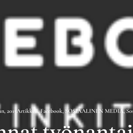
un, 2015
Artikkeli
,
Facebook
,
SOSIAALINEN MEDIA
,
So
nnat työnanta