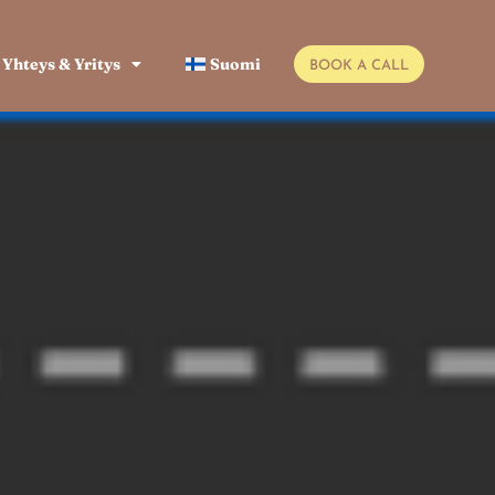
Yhteys & Yritys
Suomi
BOOK A CALL