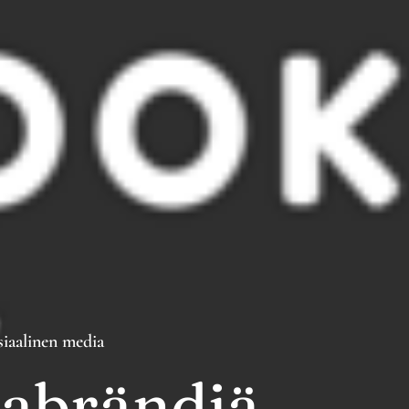
siaalinen media
jabrändiä