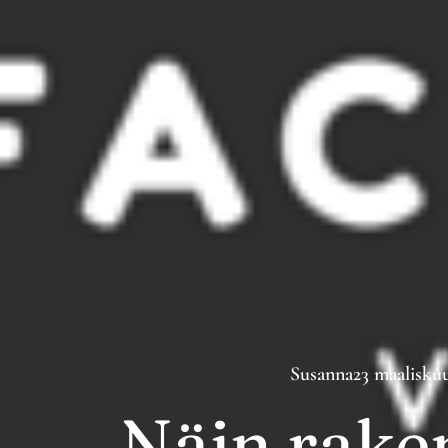
Susanna
23 maalisku
Näin rake