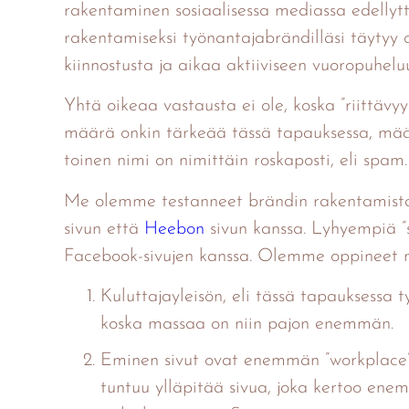
rakentaminen sosiaalisessa mediassa edellytt
rakentamiseksi työnantajabrändilläsi täytyy 
kiinnostusta ja aikaa aktiiviseen vuoropuhelu
Yhtä oikeaa vastausta ei ole, koska ”riittävy
määrä onkin tärkeää tässä tapauksessa, mä
toinen nimi on nimittäin roskaposti, eli spam.
Me olemme testanneet brändin rakentamista 
sivun että
Heebon
sivun kanssa. Lyhyempiä ”s
Facebook-sivujen kanssa. Olemme oppineet
Kuluttajayleisön, eli tässä tapauksessa 
koska massaa on niin pajon enemmän.
Eminen sivut ovat enemmän ”workplace” 
tuntuu ylläpitää sivua, joka kertoo ene