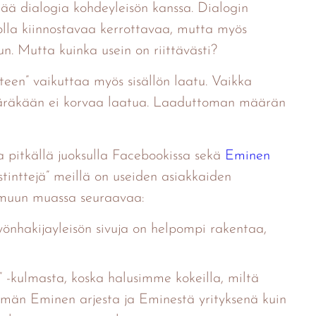
ää dialogia kohdeyleisön kanssa. Dialogin
olla kiinnostavaa kerrottavaa, mutta myös
un. Mutta kuinka usein on riittävästi?
yteen” vaikuttaa myös sisällön laatu. Vaikka
äräkään ei korvaa laatua. Laaduttoman määrän
pitkällä juoksulla Facebookissa sekä
Eminen
tinttejä” meillä on useiden asiakkaiden
 muun muassa seuraavaa:
työnhakijayleisön sivuja on helpompi rakentaa,
-kulmasta, koska halusimme kokeilla, miltä
mmän Eminen arjesta ja Eminestä yrityksenä kuin