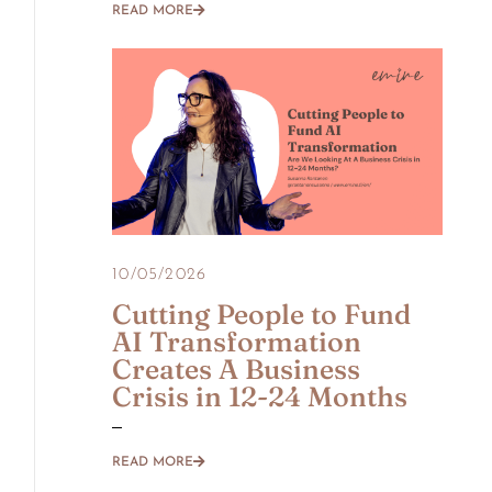
READ MORE
10/05/2026
Cutting People to Fund
AI Transformation
Creates A Business
Crisis in 12-24 Months
READ MORE